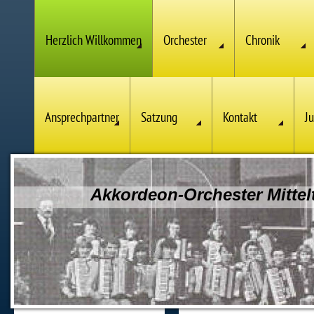
Herzlich Willkommen
Orchester
Chronik
Ansprechpartner
Satzung
Kontakt
J
Akkordeon-Orchester Mittelt